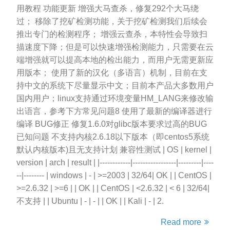
用教程 功能更新 增强大马查杀，修复292个大马绕
过； 移除了挖矿检测功能，关于挖矿检测我们后续会
推出专门的检测程序； 增强云查杀，本特性会导致扫
描速度下降；但是可以快速增强检测能力，只需要在云
端增强就可以提高本地的检出能力，而用户无需更新应
用版本； 使用了新的汉化（多语言）机制，目前在支
持中文的系统下尽量显示中文；目前本产品大多数用户
国内用户；linux支持通过环境变量HM_LANG来修改输
出语言，参考下方常见问题8 使用了最新的编译器进行
编译 BUG修正 修复1.6.0对glibc版本要求过高的BUG
已知问题 不支持内核2.6.18以下版本（即centos5系统
默认内核版本)且无支持计划 兼容性测试 | OS | kernel |
version | arch | result | |------------|-----------------|---------|----
--|-------- | windows | - | >=2003 | 32/64| OK | | CentOS |
>=2.6.32 | >=6 | | OK | | CentOS | <2.6.32 | < 6 | 32/64|
不支持 | | Ubuntu | - | - | | OK | | Kali | - | 2.
Read more