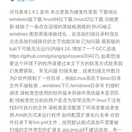
河马查杀1.4.1 发布 本次更新为修复性更新 下载地址
windows版下载 linux64位下载 linux32位下载 功能更
新 移除了一条存在误报的黑链检测规则 BUG修正
windows 图形界面体验优化，在添加扫描目录时现在
点击添加扫描路径的文字也能添加 已知问题 最新版的
kali下可能无法运行(内核4.14, 增加了一个GCC选项
https://github.com/golang/go/issues/20427), 如果您须
要这个环境下的程序请通过本文下方的联系方式联系我
们免费获取。 常见问题 扫描失败，或者扫描文件数目
为0 软件限制了一些目录，例如Linux系统下/proc/目录
文件不做检测，windows下C:/windows目录等 扫描时
崩溃 请检查您使用的软件版本和操作系统版本是否匹
配 情检查您当前的用户是否为管理员用户 linux下没有
找到可执行的文件 请检查是否配置了环境变量或者使
用./hm的方式来运行程序 如何配置扩展名白名单 在软
件目录下有hm.yml文件，按照默认格式添加不需要被
扫描的文件类型的扩展名 jpg,png,gif不建议添加，有一