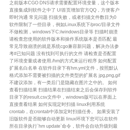
之前版本CGO DNS请求需要配置环境变量，这个版本
直接集成到软件之中了 UI首页增加官方QQ，方便客户
即时沟通 常见问题 扫描失败，或者扫描文件数目为0
软件限制了一些目录，例如Linux系统下/proc/目录文件
不做检测，windows下C:/windows目录等 扫描时崩溃
请检查您使用的软件版本和操作系统版本是否匹配 最
常见导致崩溃的就是系统cgo兼容新问题，解决办法参
考#已知问题 没有找到可执行的文件 请检查是否配置
了环境变量或者使用./hm的方式来运行程序 如何配置
扩展名白名单 在软件目录下有hm.yml文件，按照默认
格式添加不需要被扫描的文件类型的扩展名 jpg,png,gif
不建议添加，有一类后门是隐藏在图片之中的。 如何
查看扫描结果 扫描结果在扫描结束之后会保存到软件
目录下的result.csv文件中，windows版可以在界面上
直接查看结果 如何实现定时扫描 linux利用系统
crontab，在crontab中添加定时扫描任务。 如果安装了
旧版软件是否能够自动更新 linux环境下您可以在软件
所在目录执行`hm update`命令，软件会自动升级到最