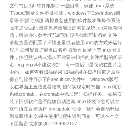
文件书目为0 软件限制了一些目录，例如Linux系统
下/proc/目录文件不做检测，windows下C:/windows目
录等 扫描时崩溃 请检查您使用的软件版本和操作系统
版本是否匹配 最常见导致崩溃的就是系统cgo兼容新问
题，解决办法参考#已知问题 没有找到可执行的文件
请检查是否配置了环境变量或者使用./hm的方式来运行
程序 如何配置扩展名白名单 在软件目录下有hm.yml文
件，按照默认格式添加不需要被扫描的文件类型的扩展
名 jpg,png,gif不建议添加，有一类后门是隐藏在图片之
中的。 如何查看扫描结果 扫描结果在扫描结束之后会
保存到软件目录下的result.csv文件中，windows版可
以在界面上直接查看结果 如何实现定时扫描 linux利用
系统crontab，在crontab中添加定时扫描任务。 如果安
装了旧版软件是否能够自动更新 linux环境下您可以在
软件所在目录执行`hm update`命令，软件会自动升级
到最新版本 如果在使用过程中遇到问题，可以在本文
下面留言或添加QQ:1494922137