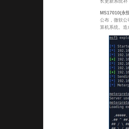
长更新系统补
MS17010(永
公布，微软公
算机系统。造成