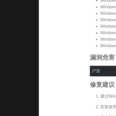
Windows
Windows
Windows
Windows
Windows
Windows
Windows
Windows
漏洞危害 -
修复建议 - 
通过Wi
安装使